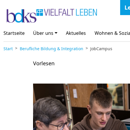
Zum Inhalt springen
L
Startseite
Über uns
Aktuelles
Wohnen & Sozia
Start
Berufliche Bildung & Integration
JobCampus
Vorlesen