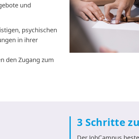
gebote und
istigen, psychischen
ngen in ihrer
nen den Zugang zum
3 Schritte z
Der JobCampus beste