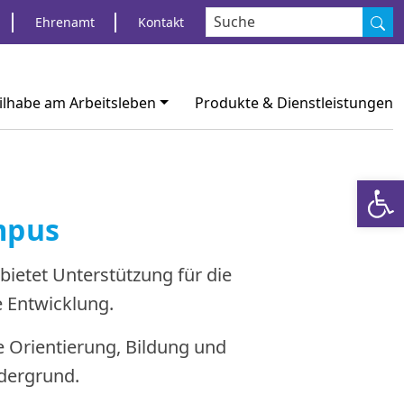
S
Ehrenamt
Kontakt
ilhabe am Arbeitsleben
Produkte & Dienstleistungen
Werkzeugl
mpus
ietet Unterstützung für die
e Entwicklung.
e Orientierung, Bildung und
rdergrund.