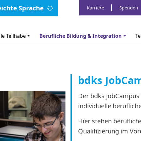
eichte Sprache
Karriere
Spenden
le Teilhabe
Berufliche Bildung & Integration
Te
bdks JobCa
Der bdks JobCampus b
individuelle beruflich
Hier stehen beruflich
Qualifizierung im Vo