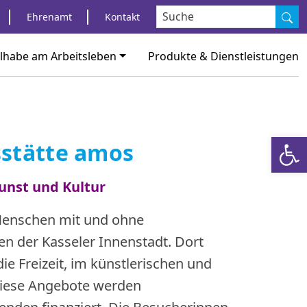
S
Ehrenamt
Kontakt
ilhabe am Arbeitsleben
Produkte & Dienstleistungen
Werkzeugl
stätte amos
Kunst und Kultur
 Menschen mit und ohne
n der Kasseler Innenstadt. Dort
ie Freizeit, im künstlerischen und
 Diese Angebote werden