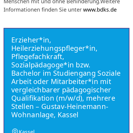
Menschen mit und ohne Behinderung.Weitere
Informationen finden Sie unter
www.bdks.de
Erzieher*in,
Heilerziehungspfleger*in,
Pflegefachkraft,
Sozialpädagoge*in bzw.
Bachelor im Studiengang Soziale
Arbeit oder Mitarbeiter*in mit
vergleichbarer pädagogischer
Qualifikation (m/w/d), mehrere
Stellen – Gustav-Heinemann-
Wohnanlage, Kassel
Kassel