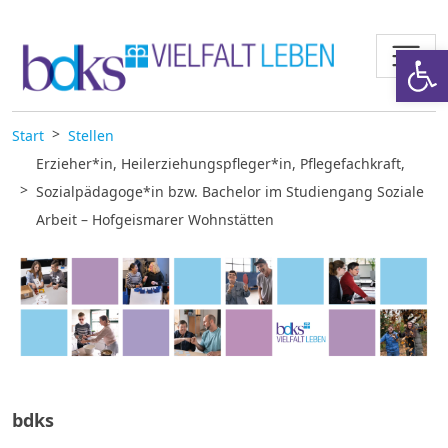
Zum Inhalt springen
Werkzeugl
Start
Stellen
Erzieher*in, Heilerziehungspfleger*in, Pflegefachkraft,
Sozialpädagoge*in bzw. Bachelor im Studiengang Soziale
Arbeit – Hofgeismarer Wohnstätten
bdks