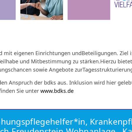
nd mit eigenen Einrichtungen undBeteiligungen. Ziel 
 Teilhabe und Mitbestimmung zu stärken.Hierzu bietet
ierungschancen sowie Angebote zurTagesstrukturierun
den Anspruch der bdks aus. Inklusion wird hier gele
finden Sie unter
www.bdks.de
iehungspflegehelfer*in, Krankenpf
rich-Freudenstein-Wohnanlage , Ka