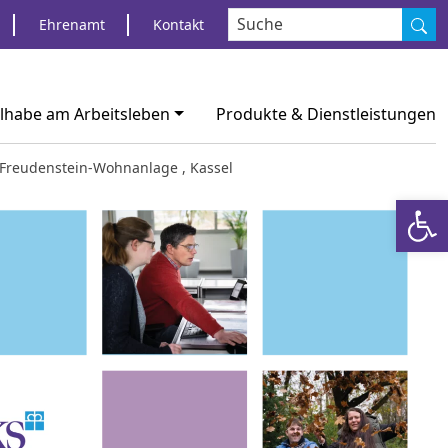
S
Ehrenamt
Kontakt
ilhabe am Arbeitsleben
Produkte & Dienstleistungen
ch-Freudenstein-Wohnanlage , Kassel
Werkzeugl