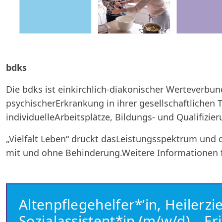
bdks
Die bdks ist einkirchlich-diakonischer Werteverbu
psychischerErkrankung in ihrer gesellschaftlichen
individuelleArbeitsplätze, Bildungs- und Qualifiz
„Vielfalt Leben“ drückt dasLeistungsspektrum und 
mit und ohne Behinderung.Weitere Informationen 
Altenpflegehelfer*’in, Heilerz
Sozialassistent*in (m/w/d) – E