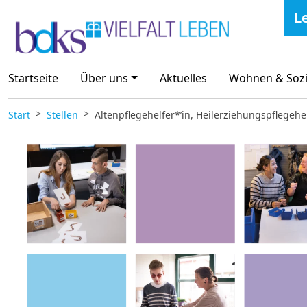
Zum Inhalt springen
L
Startseite
Über uns
Aktuelles
Wohnen & Sozi
Start
Stellen
Altenpflegehelfer*’in, Heilerziehungspflegehe