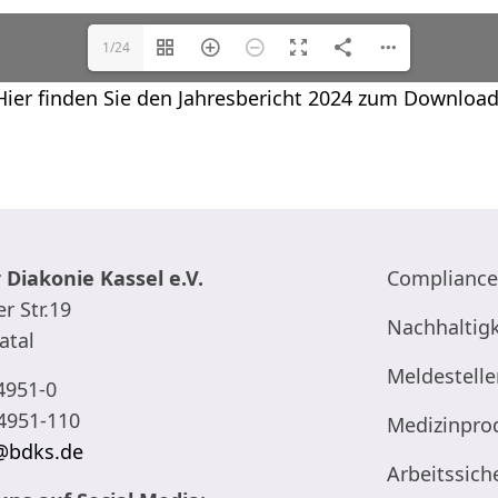
1/24
Hier finden Sie den Jahresbericht 2024 zum Download
 Diakonie Kassel e.V.
Compliance
r Str.19
Nachhaltigk
atal
Meldestelle
4951-0
4951-110
Medizinpro
@bdks.de
Arbeitssich