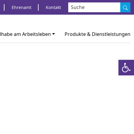
S
Ehrenamt
Kontakt
ilhabe am Arbeitsleben
Produkte & Dienstleistungen
Werkzeugl