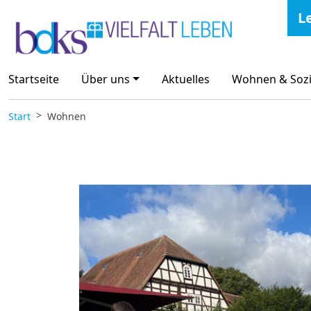
Zum Inhalt springen
L
Startseite
Über uns
Aktuelles
Wohnen & Sozi
Start
Wohnen