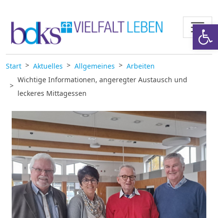
Zum Inhalt springen
Werkzeugl
Start
Aktuelles
Allgemeines
Arbeiten
Wichtige Informationen, angeregter Austausch und
leckeres Mittagessen