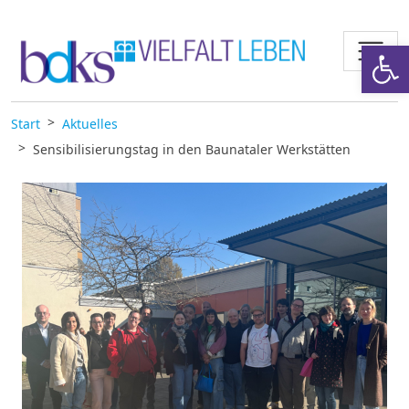
Zum Inhalt springen
Werkzeugl
Start
Aktuelles
Sensibilisierungstag in den Baunataler Werkstätten