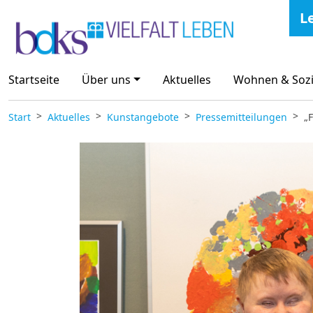
Zum Inhalt springen
L
Startseite
Über uns
Aktuelles
Wohnen & Sozi
Start
Aktuelles
Kunstangebote
Pressemitteilungen
„