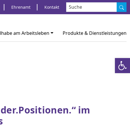
S
Ehrenamt
Kontakt
ilhabe am Arbeitsleben
Produkte & Dienstleistungen
Werkzeugl
der.Positionen.“ im
s