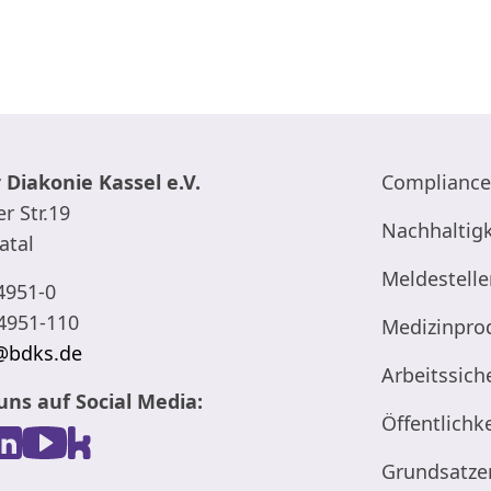
 Diakonie Kassel e.V.
Compliance
r Str.19
Nachhaltigk
atal
Meldestelle
4951-0
4951-110
Medizinpro
@bdks.de
Arbeitssich
uns auf Social Media:
Öffentlichke
Grundsatze