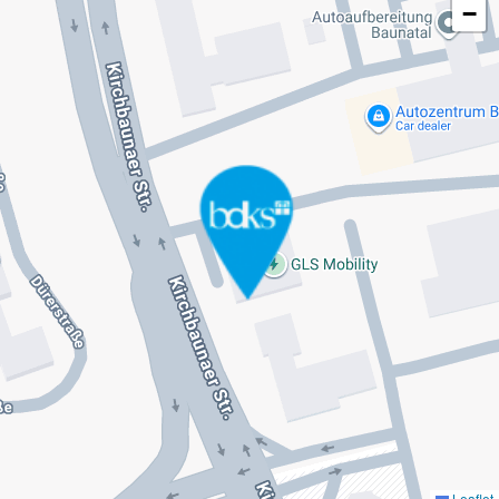
−
Leaflet