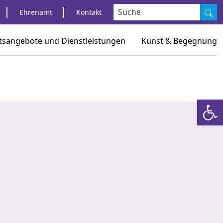
S
Ehrenamt
Kontakt
tsangebote und Dienstleistungen
Kunst & Begegnung
Werkzeugl