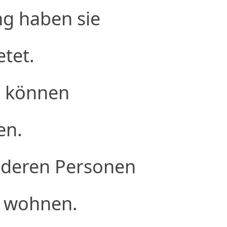
g haben sie
etet.
n können
en.
nderen Personen
 wohnen.