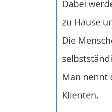
Dabei werd
zu Hause un
Die Mensche
selbstständ
Man nennt 
Klienten.