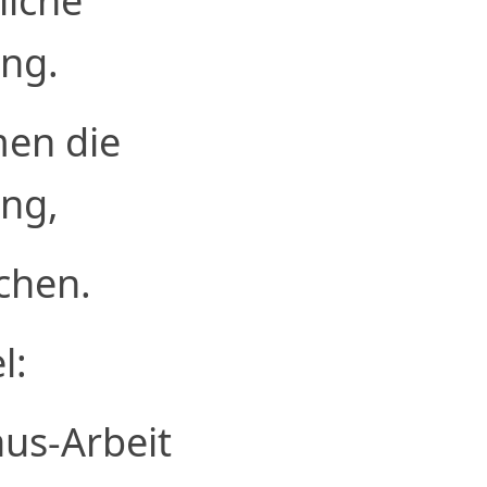
liche
ng.
en die
ng,
uchen.
l:
aus-Arbeit