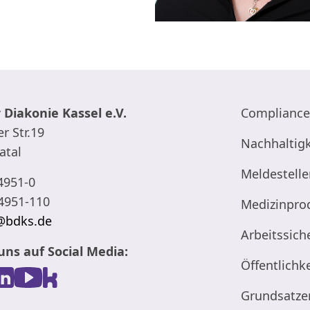
 Diakonie Kassel e.V.
Compliance
r Str.19
Nachhaltigk
atal
Meldestelle
4951-0
4951-110
Medizinpro
@bdks.de
Arbeitssich
uns auf Social Media:
Öffentlichke
Grundsatze