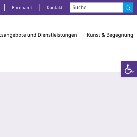
S
Ehrenamt
Kontakt
tsangebote und Dienstleistungen
Kunst & Begegnung
Werkzeugl